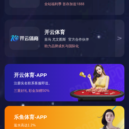
查看更多 >>
TECHNICAL ARTICLES
技术文章
脊髓神经元原代培养全攻略：从原理到实操，解锁核心细节
2026
脊髓神经元原代培养是指从胚胎或新生哺乳动物
5-9
（如大鼠、小鼠）的脊髓组织中直接分离神经
元，并在体外模拟体内微环境进行初次培养的技
术。该技术能够获得具有正常生理功能和形态特
征的神经元，是研究神经发育、突触可塑性、神
MedComm. 铜死亡：皮肤炎症的 “罪魁祸首”
2026
经退行性疾病机制及药物筛选的重要...
《MedComm》影响因子：10.7期刊ISSN：
4-30
2688-2663分区：在中科院最新升级版分区表
中，该刊分区信息为大类学科医学1区，小类学科
研究与实验1区，且为TOP期刊。发文量：533/年