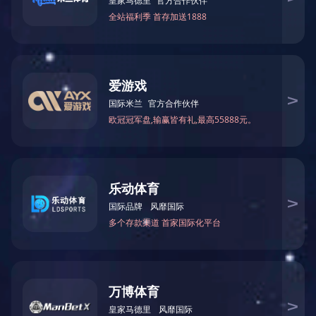
兔耳动脉采血实验服务
脊髓神经元原代培养
查看详情 >
查看详情 >
大脑皮层神经元原代培养
海马神经元原代培养
查看详情 >
查看详情 >